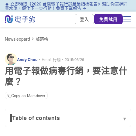
🔥 立即領取《2026 台灣電子報行銷產業指標報告》幫助你掌握同
業水準，優化下一步行動！
免費下載報告 ➜
登入
免費試用
Newsleopard
部落格
Andy.Chou
・
Email 行銷
・
2015/06/26
用電子報做病毒行銷，要注意什
麼？
Copy as Markdown
Table of contents
▾
社群病毒 vs 電子報病毒