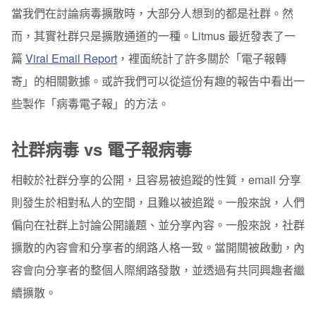
當我們在討論病毒擴散時，大部分人想到的都是社群。然
打開編輯日曆
而，其實社群只是擴散通道的一種。Litmus 最近發表了一
了解訂閱者的階層需求和轉寄的關係
篇
Viral Email Report
，裡面統計了許多關於「電子報轉
寄」的相關數據。或許我們可以從這份有趣的報告中看出一
了解社群轉寄發生的原因
些製作「病毒電子報」的方法。
讓收件者知道，這封電子報不一樣
加入 call-to-action 按鈕並要求分享
社群病毒 vs 電子報病毒
名單大小會影響結果嗎？
相較於社群分享的公開，且容易被追蹤的性質，email 分享
專注在一件事情上
則發生於相對私人的空間，且難以被追蹤。一般來說，人們
偏向在社群上討論公開議題、並分享內容。一般來說，社群
了解什麼形式的電子報最容易達成病毒擴散
擴散的內容會和分享者的網路人格一致。當開關被啟動，內
總結
容會向分享者的整個人際網路發散，並透過有共同興趣者繼
續擴散。