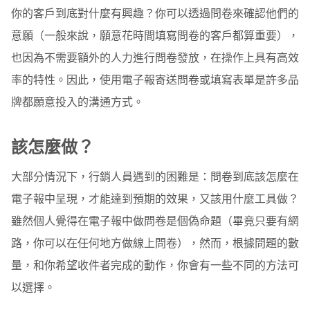
你的客戶到底對什麼有興趣？你可以透過問卷來確認他們的
單一題目
意願（一般來說，願意花時間填寫問卷的客戶都算重要），
開啟連結法
也因為不需要額外的人力進行問卷發放，在操作上具有高效
率的特性。因此，使用電子報寄送問卷或填寫表單是許多品
回信作答法
牌都願意投入的溝通方式。
ESP內建問卷系統
寄送問卷連結
該怎麼做？
總結
大部分情況下，行銷人員遇到的困難是：問卷到底該怎麼在
電子報中呈現，才能達到預期的效果，又該用什麼工具做？
雖然個人覺得在電子報中做問卷是個偽命題（畢竟只要有網
路，你可以在任何地方做線上問卷），然而，根據問題的數
量，和你希望收件者完成的動作，你會有一些不同的方法可
以選擇。