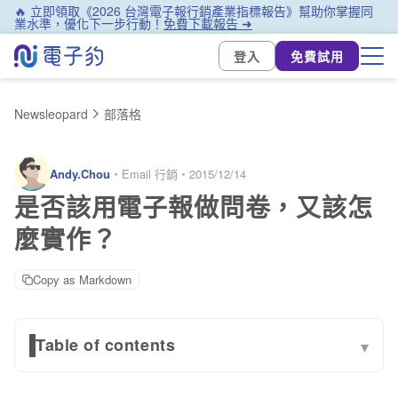
🔥 立即領取《2026 台灣電子報行銷產業指標報告》幫助你掌握同
業水準，優化下一步行動！
免費下載報告 ➜
登入
免費試用
Newsleopard
部落格
Andy.Chou
・
Email 行銷
・
2015/12/14
是否該用電子報做問卷，又該怎
麼實作？
Copy as Markdown
Table of contents
▾
該怎麼做？