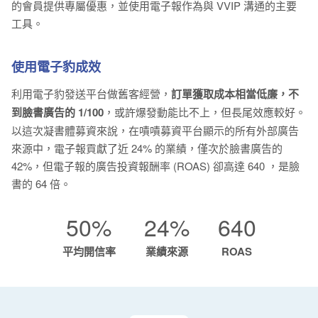
的會員提供專屬優惠，並使用電子報作為與 VVIP 溝通的主要
工具。
使用電子豹成效
利用電子豹發送平台做舊客經營，
訂單獲取成本相當低廉，不
到臉書廣告的 1/100
，或許爆發動能比不上，但長尾效應較好。
以這次凝書體募資來說，在嘖嘖募資平台顯示的所有外部廣告
來源中，電子報貢獻了近 24% 的業績，僅次於臉書廣告的
42%，但電子報的廣告投資報酬率 (ROAS) 卻高達 640 ，是臉
書的 64 倍。
50%
24%
640
平均開信率
業績來源
ROAS