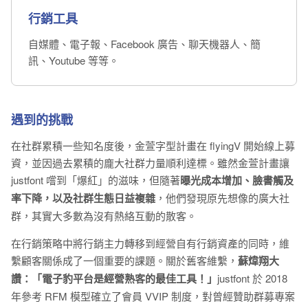
行銷工具
自媒體、電子報、Facebook 廣告、聊天機器人、簡
訊、Youtube 等等。
遇到的挑戰
在社群累積一些知名度後，金萱字型計畫在 flyingV 開始線上募
資，並因過去累積的龐大社群力量順利達標。雖然金萱計畫讓
justfont 嚐到「爆紅」的滋味，但隨著
曝光成本增加、臉書觸及
率下降，以及社群生態日益複雜
，他們發現原先想像的廣大社
群，其實大多數為沒有熱絡互動的散客。
在行銷策略中將行銷主力轉移到經營自有行銷資產的同時，維
繫顧客關係成了一個重要的課題。關於舊客維繫，
蘇煒翔大
讚：「電子豹平台是經營熟客的最佳工具！」
justfont 於 2018
年參考 RFM 模型確立了會員 VVIP 制度，對曾經贊助群募專案