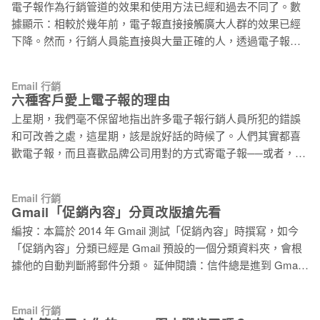
電子報作為行銷管道的效果和使用方法已經和過去不同了。數
White 的研究，每個使用者收到的促銷電子報已經是七年前的兩
據顯示：相較於幾年前，電子報直接接觸廣大人群的效果已經
倍。在過去，訂閱者每年平均收到 95 封來自零售商的電子報。
下降。然而，行銷人員能直接與大量正確的人，透過電子報行
而這個數字在去年已經提高到每年 215 了。這還不包含觸發式
銷溝通。意識到生態正在改變是很重要的，你必須調整你對市
電子報所帶來的數量，如購物車電子報、不活躍、和其他行為
場的看法和電子報的使用方式。 作為對大眾(不分眾)的溝通管
所觸發的電子報，也不包括非許可式的垃圾信。 除了電子報許
Email 行銷
道已經示微 在過去，電子報行銷的核心是名單：買名單，交換
六種客戶愛上電子報的理由
可式行銷的特性和強大的 ROI 外，行動裝置的普及也是零售商
名單，增加名單，最後無差別的對名單裡的人發送大量廣告資
提高寄送頻率的原因。為了讓電子報適應行動裝置而將訊息變
上星期，我們毫不保留地指出許多電子報行銷人員所犯的錯誤
訊，名單的數量遠遠比品質重要。現在，由於行銷訊息個人化
短，也使一些電子報行銷人員將訊息拆成兩份寄送，這些情況
和可改善之處，這星期，該是說好話的時候了。人們其實都喜
的趨勢 ( 很大程度上，因為社群媒體成了接觸點之一 )，電子報
都促成了寄信頻率的提升。 不管是什麼原因造成，對於訂閱者
歡電子報，而且喜歡品牌公司用對的方式寄電子報──或者，至
與大量使用者對話的效果已經不如以往。數據指出群發訊息
來說，所面對的狀況就是越
少嘗試用對的方式寄。今天電子豹要告訴你們，哪些事情會讓
(mass messaging) 對使用者的價值已經下降，收件者會直接把
你的收件人愛上你的電子報。行銷人員，請繼續為「收件匣愛
與他們不相關的內容退訂，或歸類為垃圾信件。 不相關的內
Email 行銷
情」努力。 1.簡單 美國知名的電子郵件行銷公司 BrightWave
Gmail「促銷內容」分頁改版搶先看
容，對收件者來說就是垃圾信 作為與現有客戶溝通的橋梁，會
的副總裁 Jay Jhun ，也是 Twitter 上「 best email handle 」
有較好的效果 電子報有兩個特性： * 作為行銷管道，被信任的
編按：本篇於 2014 年 Gmail 測試「促銷內容」時撰寫，如今
的所有人，他曾說他喜歡 Pandora 的電子報，因為 Pandora
程度較高。 * 直接的曝光效果：如果訂閱者願意開信的話，可
「促銷內容」分類已經是 Gmail 預設的一個分類資料夾，會根
電子報連結了特定的播放清單或歌曲，並且會自動開啟 app。
以直接將訊息傳達給他們。 由這兩個特性，可以知道：雖然電
據他的自動判斷將郵件分類。 延伸閱讀：信件總是進到 Gmail
「 想要在你的 app 中取得一些 ROI 嗎？建置 URL
子報並
促銷內容？七招教你增加機會進入主要收件匣 Gmail 最近針對
schemes（iOS）、 Intent（Android）和 URI（Windows）
收件匣裡的「促銷內容」分頁作了限量的改版測試，它將版面
吧！ 」 他是這樣建議的。 2.放棄控制 會員的偏好設定通常是
Email 行銷
由原本的條列顯示改為圖片陳列的格狀顯示。這也等於證明了