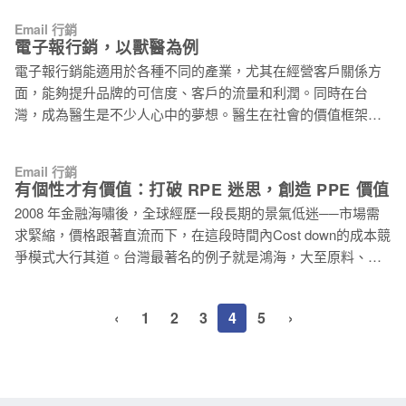
宮，那麼 CTA 就是你引導客戶走出迷宮的線索。 在瞬息萬變的
建立更緊密的關係。 寶石的美是冰冷的，陽光只能使其反射光
網路環境裡講求效率，因此簡單明瞭是電子報 CTA 操作的基本
Email 行銷
芒，而你的電子報行銷術則賦予它故事，讓它真正光彩耀人，
電子報行銷，以獸醫為例
原則，好的電子報 CTA 能夠有效地將目標族群轉換成客戶；反
大受歡迎。 1. 成為貼心的朋友 「親愛的客戶，祝你生日快樂」
之，若 CTA 的設計如過太複雜，消費者可能在花費力氣讀完以
電子報行銷能適用於各種不同的產業，尤其在經營客戶關係方
多數業者都不會忘記線上生日祝福，然而如果你能在顧客生日
前，就直接刪除郵件了。 因此以下針對電子報 CTA，提供幾個
面，能夠提升品牌的可信度、客戶的流量和利潤。同時在台
當天送上最及時的生日祝福，比起其它同業按月份分群組，在
建議，希望能幫助從
灣，成為醫生是不少人心中的夢想。醫生在社會的價值框架
每月的第一天集體寄出制式祝福賀卡，你將顯得更加貼心。同
中，被賦予一項要仁心仁術、懸壺濟世的使命感，如果和營利
樣的，在結婚紀念日送上祝福與特別優惠也是一種貼心的表
導向的行銷掛勾，將可能不被多數人所認同，因此過很少人能
現，而賀卡的祝福文字若能夠儘量客製化，將更能使客戶感受
Email 行銷
將「電子報行銷」和「醫療產業」相連結。 不過醫療產業服務
有個性才有價值：打破 RPE 迷思，創造 PPE 價值
文字裡得特別、真誠與感動。 優惠不僅能促進顧客消費，也可
的可不只有人而已，還有家中飼養的寵物們。現代人生孩子的
以促使顧客親身到實體商店（ online to offline ），除了特別折
2008 年金融海嘯後，全球經歷一段長期的景氣低迷──市場需
意願低，流行養寵物，將自己為人父母的情感轉嫁到寵物身
扣外，你也可以考慮異業合作，提供特別優惠內容，例如提供
求緊縮，價格跟著直流而下，在這段時間內Cost down的成本競
上，親暱地稱他們為兒子女兒。這樣的現象顯示出現代人對寵
結婚十週年的夫妻免費的浪漫晚餐，前提是須到店面領取優惠
爭模式大行其道。台灣最著名的例子就是鴻海，大至原料、人
物的重視，對獸醫的需求日漸升高。 和其他的醫療機構一樣，
券。 顧客也可能會因為孩子彌月、母親大壽
力、廠房；小至辦公室的電燈、電扇、電梯，從降低成本來提
獸醫院具有很強的地域性，服務的廣度通常維持在特定範圍的
高利潤，維持低價競爭力，也確實讓鴻海在全球電子代工上占
社區裡。但不像醫生依照不同專業分科，一個獸醫生可能得一
‹
1
2
3
4
5
›
有一席之地。 成本競爭概念也被用來衡量電子報行銷的績效，
個人負責各種不同寵物的不同病徵。不過也有些獸醫生選擇較
更充分的展現在單一指標上──RPE(Revenue-per-email，每封
多人飼養的寵物為專業，只服務例如貓狗等同質性較高的寵
電子郵件平均利潤)。資深行銷策略專家賈斯汀‧威廉斯(Justin
物。 而獸醫產業面對需求面的增加，供給面的競爭者勢必越來
Williams)觀察發現，規模越大的公司，尤其重視RPE，甚至到
越多，如何從眾多的競爭者中脫穎而出，筆者認為將獸醫在飼