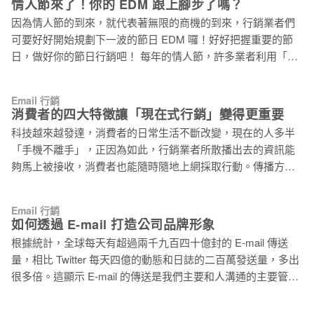
情人節來了！你的 EDM 跟上腳步了嗎？
網路世界最神秘的事情之一，即便出發點和策略原意都很好，
絕大部份進到「促銷內容」分頁的都擁有比較大的圖片比例，
但偏好設定卻時常成為資料喪命之處。資料巨量或小量並不重
因為情人節的到來，就代表著無限的商機的到來，行銷業者們
Google 正在測試如果改用圖片陳列的格狀顯示，是否能讓使用
要，重要的是你怎麼處理這些資料，我們
可要好好開始規劃下一波的節日 EDM 囉！好好把握重要的節
者更容易的從「促銷內容」分頁中選擇自己想看的內容。 目前
日，做好你的節日行銷吧！ 每年的情人節，許多業者利用「愛
這都還只是測試，是否會成為正式，這要取決於測試結果是否
你一世」的諧音，在年節過後陸續推出優惠活動。雲朗觀光集
成功。 那怎樣才算是測試成功呢 ? 當你切換到「促銷內容」分
團旗下的君品酒店以當季帝王蟹為主，推出「浪漫『蟹』逅，
頁時，分頁裡的廣告也會一起載入。對 Google 來說，大部份的
Email 行銷
『翰』妳生生世世」情人晚宴專案，及限量「一世久久久」住
消費者的四大特徵讓「現在式行銷」變得更重要
測試成功應該是根據有多少廣告營收是透過新的版面而增加。
房專案。另外，平溪天燈節也搭上情人節熱潮，在當天舉辦
只要營收下降，我們可以預期 Google 會想透過這些格子或是其
科技越來越發達，消費者的日常生活不斷改變，現在的人多半
「攜手團圓 愛戀飛升」活動。 你還在等什麼呢？如果你擁有一
它的方式去呈現廣告。 和以前一樣，Google 的廣告會在圖片的
「手機不離手」，正因為如此，行銷業者所散播出去的資訊能
個品牌，無論是餐廳、書店、花店…，情人節絕對是發送 EDM
左上方，用一個小小的
夠馬上被接收，消費者也能隨時隨地上網採取行動。傳播方式
的最佳時機，是不容忽視的重要節日。距離情人節還有一個星
的轉變，使得消費者的特徵也不斷改變，無論是 EDM 或是平
期，從現在寄出情人節 EDM 給你的客戶及訂閱者絕對不會太
面廣告，了解你的消費者行為絕對是行銷計畫中不可或缺的關
遲，如果你不太知道該怎麼做，可以參考以下建議！ 單身的人
Email 行銷
鍵。 當今的消費者到底有哪些關鍵的特徵呢？讓我們來看看以
如何透過 E-mail 打造公司品牌形象
也可以過情人節 記得前陣子有單身的朋友收到情人節 EDM，
下幾點： 1.始終和訊息連接 這點很好理解，想想你日常生活中
但是內容是「跟你的情人去度過浪漫的情人節吧！」，這時候
根據統計，全球每天有超過兩千九百四十億封的 E-mail 傳送
的經驗吧！是不是無時無刻會接收到各種品牌的促銷內容呢？
這種廣告就有點讓人心寒了，就如我朋友說的「我沒有情人過
量，相比 Twitter 每天四億的動態和日誌的二百萬發送量，多出
早上起床，無論是通勤時用手機看臉書，或是在家打開筆電，
什麼情人節啊！」但是，當你在寄情人節 EDM 時，千萬別忽
很多倍。這顯示 E-mail 的傳送是我們主要和人溝通的主要管道
一邊瀏覽你最喜歡的網站，一邊吃早餐，又或是進公司時登入
略單身的朋友們，因為他們絕對也會用自己的方式慶祝「單身
之一。很多時候， E-mail 便是用戶接觸公司資訊的「門面」，
電子郵件信箱查看最新消息，還有午餐利用手機定位，查看周
情人
這也是很多 B2B 買家會利用公司的郵件內容而產生對它的印象