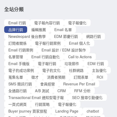
了一個病態的地步。但是賈斯汀指出，過分依賴RPE來衡量業
主的心目中提升為品牌，利用「電子報行銷」是一項值得嘗試
績，卻容易讓電子報行銷發生下列的現象： 1.過度重視短期的
全站分類
的方式，以下就讓我們試著看看電子報行銷能夠為獸醫
財務收入 2.將業績成長和RPE成長完全畫上等號 3.過度依賴促
銷方案來提振利潤 RPE固然是一個直接而且容易量化的指標，
Email 行銷
電子報內容行銷
電子報優化
簡單地計算投入成本和獲得利潤之間的轉換率。但是電子報行
品牌行銷
編輯推薦
Email 名單
銷所創造的價值，不單只有利潤收入和RPE成長率。雖然促銷
Newsleopard 後台教學
EDM 節慶行銷
網路行銷
方案能夠提高利潤收入，但卻只有短期的效果。而且太
訂閱者關係
電子報行銷案例
Email 個人化
Email 行銷案例
Email 設計 / EDM 設計製作
名單管理
Email 行銷自動化
Call to Actions
Email 手機版
電子報行銷
垃圾郵件
EDM 行銷
電子豹成功案例
電子豹文化
社群網路
主旨優化
蒐集名單
徵才
消費者預期
訂閱表單
ROI
SMS 簡訊行銷
會員經營
Revenue Per Email
全通路行銷
A/B 測試
CRM
RFM 分析
Transactional Email 通知型電子報
SEO 搜尋引勤優化
一頁式網頁
行銷策略
電子報優化
Buyer journey 買家旅程
Landing Page
chatbot