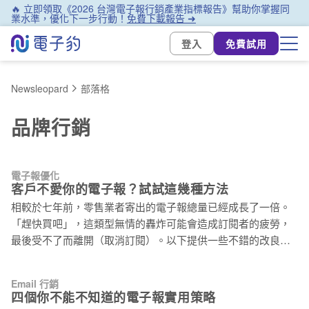
🔥 立即領取《2026 台灣電子報行銷產業指標報告》幫助你掌握同
業水準，優化下一步行動！
免費下載報告 ➜
登入
免費試用
Newsleopard
部落格
品牌行銷
電子報優化
客戶不愛你的電子報？試試這幾種方法
相較於七年前，零售業者寄出的電子報總量已經成長了一倍。
「趕快買吧」，這類型無情的轟炸可能會造成訂閱者的疲勞，
最後受不了而離開（取消訂閱）。以下提供一些不錯的改良方
法，可以讓你的訂戶更忠誠。 電子報行銷有強力的銷售能力 –
在行銷工具中最高的 ROI。原因當然是比起其他通路，消費者
Email 行銷
偏愛透過 email 來接收促銷、折扣。然而，當你的訊息都是以
四個你不能不知道的電子報實用策略
銷售為主時，你的風險是非常高的。 為什麼？ 根據 Chad