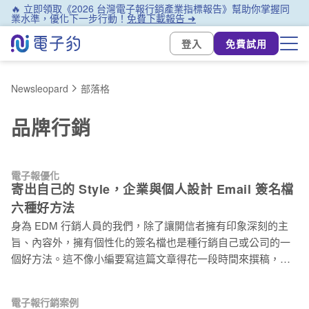
🔥 立即領取《2026 台灣電子報行銷產業指標報告》幫助你掌握同
業水準，優化下一步行動！
免費下載報告 ➜
登入
免費試用
Newsleopard
部落格
品牌行銷
電子報優化
寄出自己的 Style，企業與個人設計 Email 簽名檔
六種好方法
身為 EDM 行銷人員的我們，除了讓開信者擁有印象深刻的主
旨、內容外，擁有個性化的簽名檔也是種行銷自己或公司的一
個好方法。這不像小編要寫這篇文章得花一段時間來撰稿，但
其實要想出一個令人印象深刻的簽名檔，也是需要花時間想
想。 以下就讓小編來為各位介紹六種服務，它們可以輕鬆產生
電子報行銷案例
令人印像深刻的簽名檔： 1. Wisestamp（免費） Wisestamp 網