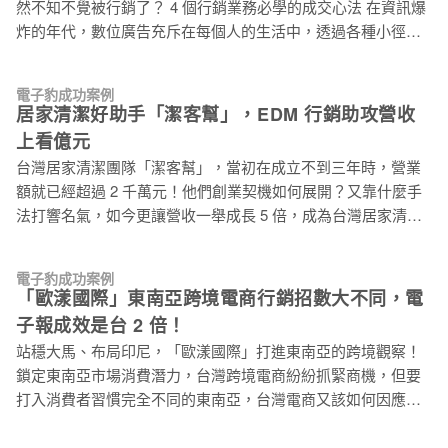
然不知不覺被行銷了？ 4 個行銷業務必學的成交心法 在資訊爆
2 個月左右的時間才能收到商品。因為平台出貨效率無法滿足
炸的年代，數位廣告充斥在每個人的生活中，透過各種小徑穿
訂單需求，他希望加快出貨的速度，並提供買家更好的消費體
梭在消費者的眼前。也因此，造就了「人人都懂一點行銷」的
驗，在 2014 年選擇創立自己的品牌電商——Laconic。 創立之
現象。因為實在看過太多廣告，每個人都能信手拈來幾個行銷
初，台灣市場上韓國服飾逐漸受到女生歡迎，相較於日系服
電子豹成功案例
手法、幾種網路廣告方式。 但這樣的現象對於行銷手法不是那
飾，韓裝品牌在設計上相對的簡單，因為看見這個市場前景，
居家清潔好助手「潔客幫」，EDM 行銷助攻營收
麼純熟的品牌而言，其實是有些壓力的。 常在某些品牌的廣告
打造了 Laconic 這個品牌風格「以簡約的元素呈現想像中的
上看億元
下面，看到網友留言「最討厭這種恐懼行銷！」、「飢餓行銷
你」。目標對象鎖定在 20~40 歲區間的女生族群，提供小香風
台灣居家清潔團隊「潔客幫」，當初在成立不到三年時，營業
已經沒用了啦！」、「小編不知道這過時了嗎！」、「又想騙
或稍微正式一點
額就已經超過 2 千萬元！他們創業契機如何展開？又靠什麼手
資料吧！」每次看到這種留言，一方面覺得網友一針見血，一
法打響名氣，如今更讓營收一舉成長 5 倍，成為台灣居家清潔
方面又覺得小編真無辜，無法改變老前輩（行銷主管們）的想
不可或缺的好幫手？ 三人創業契機 從 PTT 論壇找起 潔客幫
法，照著指示做還得挨一頓罵 … 其實行銷手法的確就是那幾
創辦人陳衍光說，自己曾做過場地媒合平台的創業題目，後來
種，不過要怎麼用得巧、用得妙，就是專業行銷人展現功力的
電子豹成功案例
看到矽谷有人做清潔媒合服務，這個點子突然打中他。但是當
時候了。 為了提供每次都要想行銷方法想破頭的讀者們一點幫
「歐漾國際」東南亞跨境電商行銷招數大不同，電
時他只有一人，找創業夥伴時，好巧不巧在網路社群 PTT 創業
助，這次整理了四大常用的市場心理學技巧，這些方法你一定
子報成效是台 2 倍！
板，發現有人徵求一起做清潔相關的創業。天時地利人和，三
都遇過，只是沒有統整過，透過這些心法延伸自己的行銷方
站穩大馬、布局印尼，「歐漾國際」打進東南亞的跨境觀察！
人一拍即合，潔客幫順勢而生。 不過他們在研究台灣市場注意
式，也許可以有點不一樣的突破唷！ 心法一：互惠法則
鎖定東南亞市場消費潛力，台灣跨境電商紛紛抓緊商機，但要
到，清潔媒合行業在台灣早就存在 20 多年且早在業界累積一定
打入消費者習慣完全不同的東南亞，台灣電商又該如何因應？
市場份額。潔客幫為了找尋商機出路，他們想出幾項創舉，順
消費習慣不同！馬來人用 IG 、愛「私訊」 保養品品牌公司歐
勢打開市場知名度。 兩大業界創舉 打響品牌名氣 創舉一：先
漾國際 ALLYOUNG ，旗下除了薇佳 Swissvita、Aeveop、