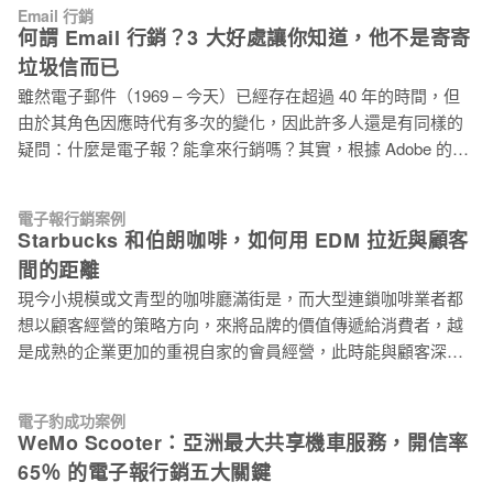
收錢後服務。 過去業界多半打掃完才付款，但潔客了解旗下配
Email 行銷
aquater、ELLE SKINCARE 等專業醫學美容、流行美妝及法式
合的「潔客（清潔師）」都希望盡早付款，所以他們採取線上
何謂 Email 行銷？3 大好處讓你知道，他不是寄寄
簡約時尚保養品牌，產品通路擴及屈臣氏、寶雅及杏一醫療，
先付款再到府打掃機制。不僅讓客戶「放鳥機率」降低到 1%，
垃圾信而已
並於 Yahoo 購物中心、商城、momo 購物網等皆有銷售據點。
同時實現周薪發酬制度，提升潔客接案穩定度。 創舉二：時數
雖然電子郵件（1969 – 今天）已經存在超過 40 年的時間，但
更早在台灣南向議題發燒前，就在2014 年先搶進馬來西亞市場
制
由於其角色因應時代有多次的變化，因此許多人還是有同樣的
闖出一片天，更預計下半年進軍人口多達 2 億的印尼。 在馬來
疑問：什麼是電子報？能拿來行銷嗎？其實，根據 Adobe 的研
西亞找辦公室、Po 文招聘員工都在一週內完成，行動派的歐漾
究顯示，有 63% 的消費者偏好透過電子郵件接收產品資訊。代
國際總經理楊智斌，一開始是和馬來西亞代理商合作，採用國
表跨通路行銷時代中，電子郵件（Email）仍然是重要的行銷管
際直郵方式，消費者在當地下單由台灣寄貨，後來在當地有了
電子報行銷案例
道之一。 EDM / 電子報 / Email 行銷是什麼？ 首先，由於各國
業務夥伴，決定自己接手建立馬來西亞銷售團隊。 開始接觸消
Starbucks 和伯朗咖啡，如何用 EDM 拉近與顧客
針對個資法和相關法規的限制，電子報基本上只被允許以「許
費者後，楊智斌觀察到，在消費者習慣完全不同的馬來西亞，
間的距離
可式行銷」的方式進行。雖然傳遞的管道有不同，但是在傳統
大多偏好使用 PM（私訊）方式詢問產品及下單。「一開始以
現今小規模或文青型的咖啡廳滿街是，而大型連鎖咖啡業者都
行銷中，許可式行銷已經是非常成熟的行銷手法。例如： 1. 消
為行銷人員很重要，後來發現其實客服的
想以顧客經營的策略方向，來將品牌的價值傳遞給消費者，越
費者在全聯填寫聯絡資料，允許對方寄送每月 DM 至家中。- 行
是成熟的企業更加的重視自家的會員經營，此時能與顧客深度
銷型 Email 2. 訂閱數位時代的紙本雜誌，包含其中的廣編稿。-
溝通的 EDM 重要性就提高不少，不同產業使用的電子報行銷
行銷型 Email 3. 保險公司在保險到期、發票寄送等等重要通
手法也不同。今天我們以 Starbucks 和伯朗咖啡舉例，介紹大
知。- 通知型 Email 4. 註冊會員的確認信件也是 Email 運用的一
電子豹成功案例
型連鎖咖啡電子報行銷的應用實例，讓你對產業的 EDM 電子
環。- 通知型 Email EDM（電子報）就是用 Email 代替原本由
WeMo Scooter：亞洲最大共享機車服務，開信率
報實務運用有更具體的參考方向。 訂閱表單 目前幾乎所有企業
實體郵局扮演的傳遞管道，將資訊送至消費者手中。透過
65％ 的電子報行銷五大關鍵
都有在官網上設置了訂閱表單，無非就是希望消費者在造訪官