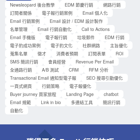
Newsleopard 後台教學
EDM 節慶行銷
網路行銷
Facebook 陸續推出粉絲專頁的「商店」和「商品買
訂閱者關係
電子報行銷案例
Email 個人化
Email 行銷案例
Email 設計 / EDM 設計製作
名單管理
Email 行銷自動化
Call to Actions
Email 手機版
電子報行銷
垃圾郵件
EDM 行銷
電子豹成功案例
電子豹文化
社群網路
主旨優化
蒐集名單
徵才
消費者預期
訂閱表單
ROI
SMS 簡訊行銷
會員經營
Revenue Per Email
全通路行銷
A/B 測試
CRM
RFM 分析
Transactional Email 通知型電子報
SEO 搜尋引勤優化
一頁式網頁
行銷策略
電子報優化
Buyer journey 買家旅程
Landing Page
chatbot
Email 規範
Link in bio
多連結工具
簡訊行銷
自動化