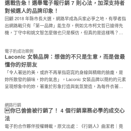
選戰告急！選舉電子報行銷 7 則心法，加深支持者
站 數位媒體行銷已經是當紅話題，很難不去提到社群網站，如
對候選人的品牌印象！
果可以在簽名檔裡能夠兼具社群及行銷的功能，很方便的嵌入
回顧 2018 年縣市長大選，網路早成為兵家必爭之地，有學者指
Facebook 粉絲專頁的最新文章、Twitter 上的最新近況，自己在
出網路戰只有「第一品牌」能生存，例如北市柯文哲已搶得先
eBay上賣的最新商品，這樣就可以在與朋友、客戶的 Email 聯
機，丁守中和姚文智怎麼做也只是模仿，但真的是這樣嗎？行
絡之中，很自然的就作到行銷。 2. Htmlsig（免費） Htmlsig 網
銷有趣的地方就在於找到「第一突破口」，如果說網路戰是選
站 只想要簡潔一點的簽名檔，Htmlsig 就是一個必推的網站，
舉行銷一級戰場，我們不妨先看看目前各候選人都用哪些工具
加入照片和社交按鈕，但提醒一下他們免費使用是有時效性
電子豹成功案例
做行銷，操刀的行銷人有沒有尚未發現的新大陸？ 以六都市長
的。 因為是使用免費版的製作模式，網站並不會將簽名檔嵌入
Laconic 女裝品牌：想做的不只是生意，而是做最
候選人為例（多為藍綠兩黨候選人，另計入網路討論度高的柯
在寄件者 Email 裡，所以小編
懂你的好朋友
文哲、Power 錕李錫錕、虧雞福來爹林義豐，共計 14 人），統
「令人著迷的美，或許不再單指窈窕的身線與精緻的臉龐，是
計各行銷工具使用次數：臉書粉絲專頁：16 個（柯文哲有柯文
妳所散發的韻味，妳的氣息」，Laconic 女裝品牌以簡約的元素
哲、柯 P 新政、改變成真三個粉專）、官網：10 個（柯文哲另
呈現想象中的妳，著重於形象打造與氣氛營造，為每件衣著說
有募資網站，不計入各市政府網站）、Line@：9 個、
故事，連衣帶景地完整展示，讓穿著成為喜愛的畫面，營造專
Instagram 數字令人驚訝：8 個、Youtube：6 個、Google+：2
屬的氣息，在繁忙的城市閒遊漫走，穿梭各式場景，打造自我
個、電子報：1 個。 這不是找到突破口了嗎？電子報行銷。 1
網路行銷
風格。 為了更好的客戶體驗，因而創立女裝品牌 Laconic 創辦
競選團隊請注意：超低成本的行銷利器在此 觀察現在的選舉行
你已偷偷被行銷了！ 4 個行銷業務必學的成交心
人兼行銷總監黃柏睿（Roy），在 2010 就投入了女裝電商市
銷，不難看出多數人的模式：網路操作得好，討論聲量增加、
法
場，主要在 Yahoo 的拍賣平台和商店街販售，在那個時期是用
觸及年輕網路族群後，讓傳統媒體跟進報導，自然也
電子豹合作夥伴授權轉載，原文出處：《行銷人》曲潔君｜竟
填單追加貨的方式銷售商品，消費者從下單後，經常需要等候