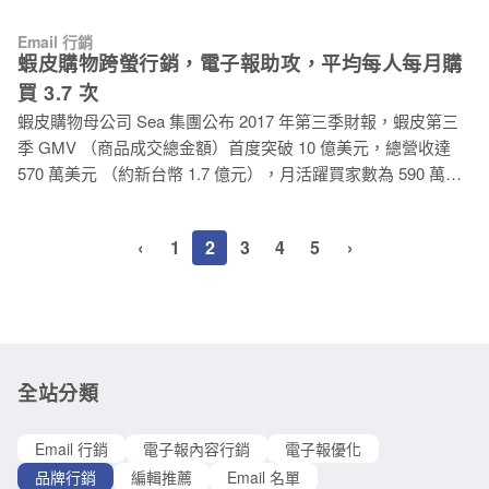
作者而言，就像衣櫃裡永遠少一件衣服，但你不知道這件衣服
90％ 和超過 50％ 的點擊率。於是，歡迎信被認為是最受客戶
長什麼樣子，最困難的就是要捏出一個確定市場會有感的字體
Email 行銷
喜愛的 EDM 類型也不為過了。 雖然你可能仍會質疑歡迎信是
輪廓。其中，社群在市場調查上就扮演著很重要的角色，當某
蝦皮購物跨螢行銷，電子報助攻，平均每人每月購
否真有這些效果。所以在陪我進入收件匣收信之前，先一起來
種字體在社群上的討論度很高時，可以瞄準這股強勁的市場需
買 3.7 次
了解「歡迎信」是什麼吧。 歡迎信是什麼？ 簡單的說，歡迎信
求，從此著手。 主力回防自有行銷資產
蝦皮購物母公司 Sea 集團公布 2017 年第三季財報，蝦皮第三
就是當訪客填寫完註冊表單後，各大電商利用來歡迎新會員的
季 GMV （商品成交總金額）首度突破 10 億美元，總營收達
第一封迎賓的 EDM 類型。而這類郵件大都具有以下六項主要
570 萬美元 （約新台幣 1.7 億元），月活躍買家數為 590 萬
元素： 1. 歡迎：歡迎新會員的加入，同時確認完成註冊。 2. 感
人，平均每位買家每月購買 3.7 次。有如此的財報佳績，主要
謝：向新會員表達感謝信任，與許可後續的信息聯繫。 3. 形
是掌握現今網路消費者行為，習慣在不同載具間反覆流動接受
象：確立品牌第一印象，展現對會員的重視（以客為尊）。 4.
‹
1
2
3
4
5
›
訊息，如電視、電腦、平板和手機等，因此「跨螢行銷」將是
告知：提供新會員註冊關係的基調。 5. 優惠：以折價優惠與提
全球電子商務市場面臨的趨勢。 跨螢、跨平台行銷已成趨勢 跨
供有用資訊，攏絡雙方關係。 6. 客服：支持和服務信息（公司
螢趨勢在台灣已顯而易見，根據 Appier （沛星）公布 2016 年
地址、聯繫方式、常見
台灣跨螢使用者行為報告，指出台灣有高達 45% 的使用者擁有
四個以上的裝置，同時擁有 3 個以上裝置的使用者也高達 7
成，台灣已躍居亞洲區跨螢市場的第三名。隨著消費者行為的
全站分類
複雜化，品牌與消費者溝通與過往有著極大的不同，也表示我
們更應掌握多螢市場關鍵。接下來，我們將一起來看看來自新
Email 行銷
電子報內容行銷
電子報優化
加坡的蝦皮購物，在台灣行動市場裡的成功經驗。 借力使
品牌行銷
編輯推薦
Email 名單
力，免費商機新勢力 蝦皮搭載社群媒體的行銷商機，隨著