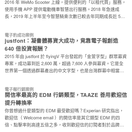
2016 年 WeMo Scooter 上線，提供便利的「以租代買」服務，
網時可以留下 Email 資料，而相較於咖啡業者使用嵌入型訂閱
使用手機 APP 提供電動機車智慧出行服務。2018 年急速成
表單，舉凡大型咖啡連鎖品牌，如：Starbucks、伯朗咖啡 等，
長，2019 年上半年至今智慧騎乘次數已較去年同期成長近 5
都選擇在頁尾的位置放置嵌入式訂閱表單，讓潛在客戶可以在
倍，大台北地區已接近 3,000 台電動機車，是亞洲最大規模共
短時間內快速訂閱品牌的電子報。 延伸閱讀：Email 名單暴增
享機車服務。WeMo Scooter 是如何持續擴大營運獲取新會
6 倍的秘訣！優化訂閱視窗的 6 大技巧 歡迎信 訂閱了許多家的
電子豹成功案例
員？對於註冊會員又是透過什麼樣的策略與方法，提升體驗維
連鎖咖啡企業電子報後發現， Starbucks 有寄送歡迎信外，其
justfont：凝書體募資大成功，竟靠電子報創造
繫關係？ 數據洞察驅動營運、多元觸及引發討論 WeMo
他公司幾乎都沒有寄送歡迎信（這是業者在製作 EDM 上一個
640 倍投資報酬？
Scooter 會員有高達 7 成有車族，只要有行的需求，就是基本的
不錯的切入點，根據統計 Welcome e
2015 年由 justfont 於 flyingV 平台發起的「金萱字型」群眾募資
受眾之一。服務以新型態交通為出發點，營運成長策略會根據
專案，成功募到近 2,600 萬，超過 7,600 人參與募資。它是全
人口生活型態、交通移動與使用情況、都市空間規劃及相關交
世界第一個透過群募產出的中文字型，也是台灣群募中相當成
通生態整合等，作為基本擴大營運區域參考因素。並透過資料
功的案例。而 2019 上半年由 justfont 輔導的「凝書體」計畫，
科學家挖掘機車使用狀態等相關數字，從數據回饋適時調整公
也在嘖嘖募資平台上獲得 1,800 萬亮眼的成績，躍升上半年募
司的決策。2019 年 7 月份新上線的無限騎方案，就是長期分析
電子報行銷案例
資金額第五位。justfont 為何開始投入字型設計？能夠持續成
車輛租借熱點與使用熱門時段，規劃車輛營運之後提出。 行銷
開信率最高的 EDM 行銷類型，TAAZE 善用歡迎信
長，擴展字體市場，募資成功的行銷策略又是什麼？ 落實字體
成長方面，從線上自媒體、社群平台、電子報行銷、公關媒體
提升轉換率
教育，創造金萱字型 2011 年創業初期，在當時蕭瑟的台灣市場
到線下體驗活動，搭配手機 APP 介面，甚至善用營運車輛的空
你曾想過什麼類型的 EDM 最受歡迎嗎？Experian 研究指出，
做字型設計，是一件吃力不討好的事，justfont 共同創辦人蘇煒
間
歡迎信（ Welcome email ）的開信率是其它類型 EDM 的四
翔說，公司創立之初，本來只打算做雲端字型，後來為了貫徹
倍、點擊率則高達五倍之多，收到歡迎信的訂閱者對於品牌的
字型教育與知識推廣的理念，決定投入金萱字型的設計。對創
關聯度提升 33%。而在 AWeber 歡迎信的開信率也可看到高於