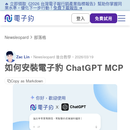
🔥 立即領取《2026 台灣電子報行銷產業指標報告》幫助你掌握同
業水準，優化下一步行動！
免費下載報告 ➜
登入
免費試用
Newsleopard
部落格
Zac Lin
・
Newsleopard 後台教學
・
2026/03/19
如何安裝電子豹 ChatGPT MCP
Copy as Markdown