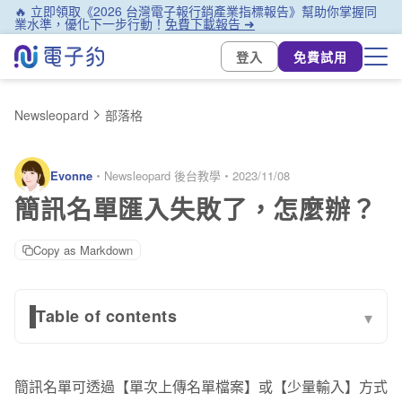
🔥 立即領取《2026 台灣電子報行銷產業指標報告》幫助你掌握同
業水準，優化下一步行動！
免費下載報告 ➜
登入
免費試用
Newsleopard
部落格
Evonne
・
Newsleopard 後台教學
・
2023/11/08
簡訊名單匯入失敗了，怎麼辦？
Copy as Markdown
Table of contents
▾
一、整份檔案失敗
簡訊名單可透過【單次上傳名單檔案】或【少量輸入】方式
二、部分名單失敗