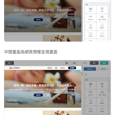
表格
橫幅 1
橫幅 2
三、按鈕與分享
中間畫面為網頁預覽呈現畫面
按鈕
社群連結
四、Header & Menu
導覽列
頁尾 1
頁尾 2