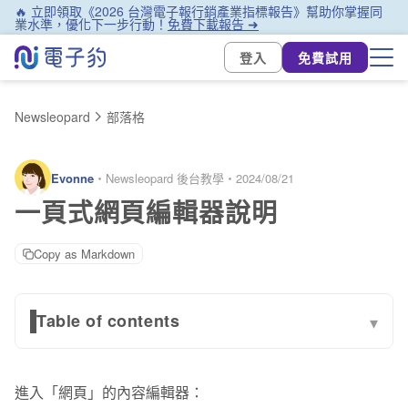
🔥 立即領取《2026 台灣電子報行銷產業指標報告》幫助你掌握同
業水準，優化下一步行動！
免費下載報告 ➜
登入
免費試用
Newsleopard
部落格
Evonne
・
Newsleopard 後台教學
・
2024/08/21
一頁式網頁編輯器說明
Copy as Markdown
Table of contents
▾
一、內容
進入「網頁」的內容編輯器：
圖片