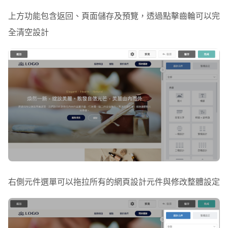
上方功能包含返回、頁面儲存及預覽，透過點擊齒輪可以完
標題
全清空設計
段落文字
標題+副標題
一欄設計
雙欄設計
三欄設計
四欄設計
Youtube
右側元件選單可以拖拉所有的網頁設計元件與修改整體設定
Google 地圖
二、特殊排版
Z 左右圖文