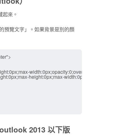
look）
藏起來。
的預覽文字」。如果背景是別的顏
er">

-height:0px;max-width:0px;opacity:0;overflow:hidden;mso-hide:all;"
e-height:0px;max-height:0px;max-width:0px;opacity:0;overflow:hidde
utlook 2013 以下版