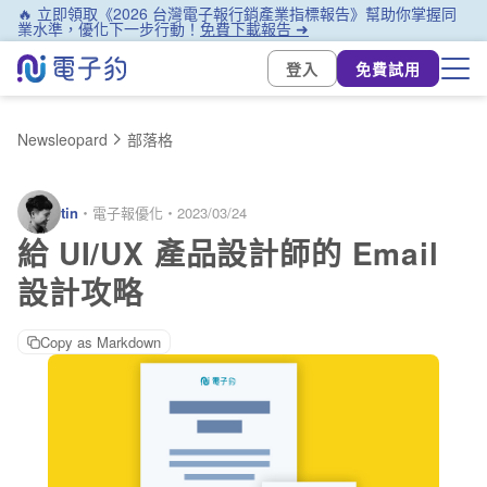
🔥 立即領取《2026 台灣電子報行銷產業指標報告》幫助你掌握同
業水準，優化下一步行動！
免費下載報告 ➜
登入
免費試用
Newsleopard
部落格
tin
・
電子報優化
・
2023/03/24
給 UI/UX 產品設計師的 Email
設計攻略
Copy as Markdown