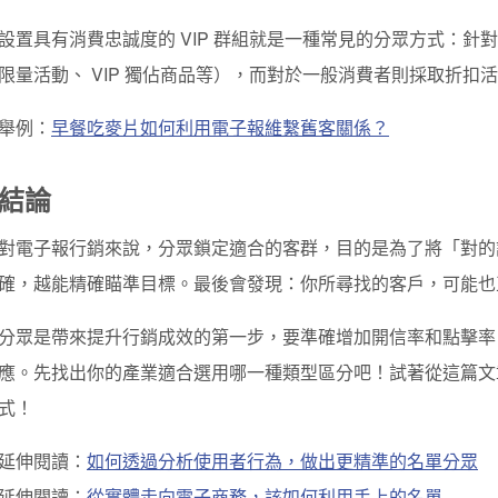
設置具有消費忠誠度的 VIP 群組就是一種常見的分眾方式：針對
限量活動、 VIP 獨佔商品等），而對於一般消費者則採取折扣
舉例：
早餐吃麥片如何利用電子報維繫舊客關係？
結論
對電子報行銷來說，分眾鎖定適合的客群，目的是為了將「對的
確，越能精確瞄準目標。最後會發現
：
你所尋找的客戶，可能也
分眾是帶來提升行銷成效的第一步，要準確增加開信率和點擊率
應。先找出你的產業適合選用哪一種類型區分吧！試著從這篇文
式！
延伸閱讀：
如何透過分析使用者行為，做出更精準的名單分眾
延伸閱讀：
從實體走向電子商務，該如何利用手上的名單