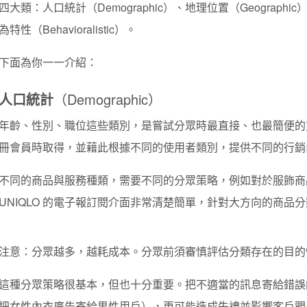
四大類：人口統計（Demographic）、地理位置（Geographic）
為特性（Behavioralistic）。
下面為你一一介紹：
人口統計
（Demographic）
年齡、性別、職位這些類別，是嘗試分眾時最直接、也最簡便的
冊會員時取得，並藉此根據不同的使用者類別，提供不同的行銷
不同的商品與服務種類，需要不同的分眾策略，例如對於服飾商
UNIQLO 的電子報訂閱介面非常清楚簡單，針對大方向的商品
注意：分眾越多，越耗成本。分眾前須審慎評估分類存在的目的
這種分眾策略很基本，但也十分重要。把不適當的訊息寄給錯誤
把女性內衣廣告寄給男性用戶），更可能造成失禮並影響客戶觀