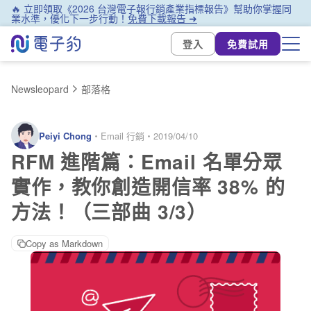
🔥 立即領取《2026 台灣電子報行銷產業指標報告》幫助你掌握同
業水準，優化下一步行動！
免費下載報告 ➜
登入
免費試用
Newsleopard
部落格
Peiyi Chong
・
Email 行銷
・
2019/04/10
RFM 進階篇：Email 名單分眾
實作，教你創造開信率 38% 的
方法！（三部曲 3/3）
Copy as Markdown