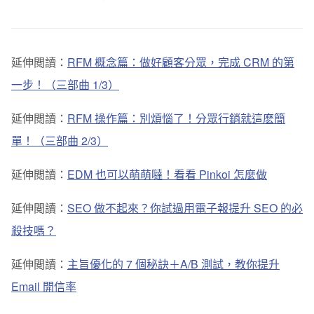
延伸閲讀：
RFM 概念篇：做好顧客分眾，完成 CRM 的第
一步！（
三部曲
1/3）
延伸閲讀：
RFM 操作篇：別煩惱了！分眾行銷就這麽簡
單！（三部曲 2/3）
延伸閲讀：
EDM 也可以萌萌噠！看看 Pinkoi 怎麼做
延伸閲讀：
SEO 做不起來？你試過用電子報提升 SEO 的必
殺技嗎？
延伸閲讀：
主旨優化的 7 個秘訣＋A/B 測試，教你提升
Email 開信率