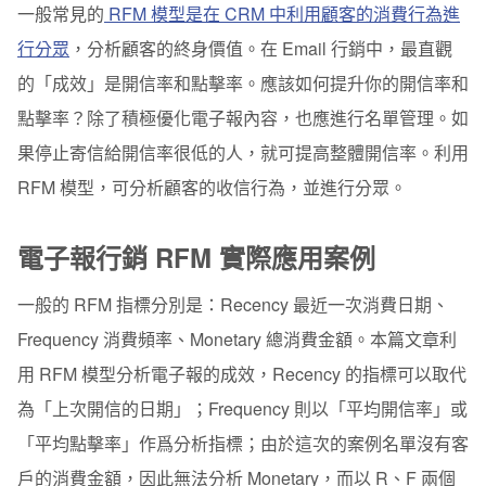
一般常見的
使用篩選功能，進行名單分眾
RFM 模型是在 CRM 中利用顧客的消費行為進
行分眾
，分析顧客的終身價值。在 Email 行銷中，最直觀
的
「
成效
」
是開信率和點擊率。應該如何提升你的開信率和
點擊率？除了積極優化電子報內容，也應進行名單管理。如
果停止寄信給開信率很低的人，就可提高整體開信率。利用
RFM 模型，可分析顧客的收信行為，並進行分眾。
電子報行銷 RFM 實際應用案例
一般的 RFM 指標分別是：Recency 最近一次消費日期、
Frequency 消費頻率、Monetary 總消費金額。本篇文章利
用 RFM 模型分析電子報的成效，Recency 的指標可以取代
為
「
上次開信的日期
」
；Frequency 則以
「
平均開信率
」
或
「
平均點擊率
」
作爲分析指標；由於這次的案例名單沒有客
戶的消費金額，因此無法分析 Monetary，而以 R、F 兩個