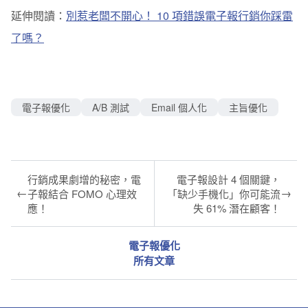
延伸閱讀：
別惹老闆不開心！ 10 項錯誤電子報行銷你踩雷
了嗎？
電子報優化
A/B 測試
Email 個人化
主旨優化
行銷成果劇增的秘密，電
電子報設計 4 個關鍵，
←
→
子報結合 FOMO 心理效
「缺少手機化」你可能流
應！
失 61% 潛在顧客！
電子報優化
所有文章