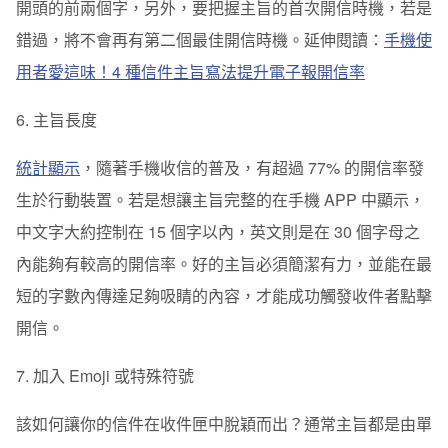
開頭的前兩個字，另外，要把握主旨的首次開信時機，若是
錯過，將不會再有第二個最佳開信時機。延伸閱讀：
手機使
用者愛這味！4 種信件主旨寫法提升電子報開信率
6. 主旨長度
統計顯示
，隨著手機收信的普及，有超過 77% 的開信率發
生於行動裝置。若是想讓主旨完整的在手機 APP 中顯示，
中文字大約控制在 15 個字以內，英文則是在 30 個字母之
內能夠有較高的開信率。好的主旨必須簡潔有力，並能在最
短的字數內傳達足夠吸睛的內容，才能成功觸發收件者點擊
開信。
7. 加入 Emoji 或特殊符號
該如何讓你的信件在收件匣中脫穎而出？通常主旨都是由單