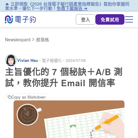
🔥 立即領取《2026 台灣電子報行銷產業指標報告》幫助你掌握同
業水準，優化下一步行動！
免費下載報告 ➜
登入
免費試用
Newsleopard
部落格
Vivian Hsu
・
電子報優化
・
2024/07/08
主旨優化的 7 個秘訣＋A/B 測
試，教你提升 Email 開信率
Copy as Markdown