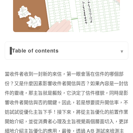
Table of contents
▾
可以吸引受眾目光的主旨，就是好主旨！
當收件者收到一封新的來信，第一眼會落在信件的哪個部
主旨優化 密技大公開！
份？又是什麼因素影響收件者開信與否？如果內容是一封信
消費者心理層面
件的靈魂，那主旨就是軀殼，它決定了信件樣貌，同時是影
主旨視覺層面
響收件者開信與否的關鍵。因此，若是想要提升開信率，不
妨試試從優化主旨下手！接下來，將從主旨優化的前置作業
快利用 A/B 測試，測試主旨優化成效！
開始介紹，並從消費者心理及主旨視覺兩個層面切入，更詳
提升開信率，就從主旨優化開始！
細地介紹主旨優化的應用，最後，透過 A/B 測試來檢測主