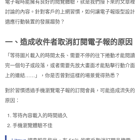
電子報時能擁有良好的閱覽體驗，就是我們接下來的文章裡
2. 替換顯示圖片
討論的內容。針對客戶的上網習慣，
如何讓電子報版型設計
3. 隱藏多餘圖片
適應行動裝置的發展趨勢？
四、結論
一、
造成收件者取消訂閱電子報的原因
「等待圖片載入的時間太長、需要不停的往下捲動才能閱讀
完一個句子或段落，或者需要先放大畫面才能點擊行動介面
上的連結……」，你是否曾對這樣的場景覺得熟悉？
對於習慣透過手機瀏覽電子報的訂閱會員，可能造成流失的
原因：
等待
內容載入的時間過久
手機瀏覽體驗不佳