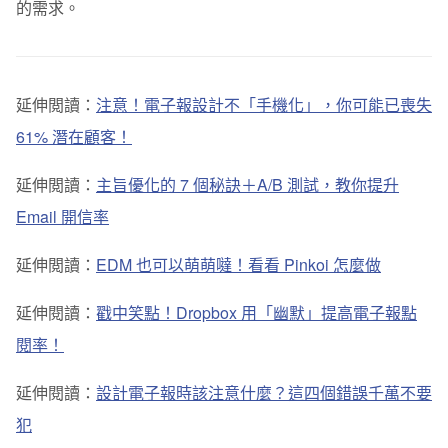
的需求。
延伸閲讀：
注意！電子報設計不「手機化」，你可能已喪失
61% 潛在顧客！
延伸閲讀：
主旨優化的 7 個秘訣＋A/B 測試，教你提升
Email 開信率
延伸閲讀：
EDM 也可以萌萌噠！看看 Pinkoi 怎麼做
延伸閱讀：
戳中笑點！Dropbox 用「幽默」提高電子報點
閱率！
延伸閱讀：
設計電子報時該注意什麼？這四個錯誤千萬不要
犯