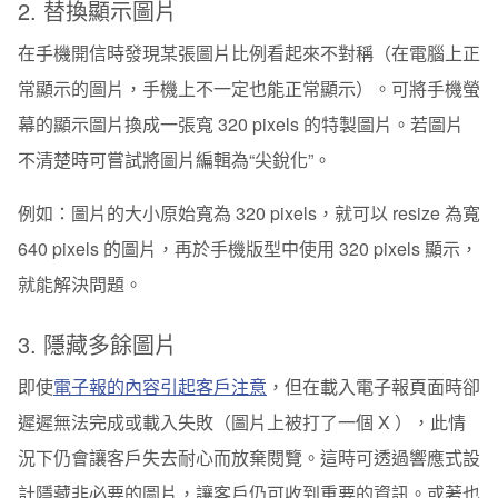
2. 替換顯示圖片
在手機開信時發現某張圖片比例看起來不對稱（在電腦上正
常顯示的圖片，手機上不一定也能正常顯示）。可將手機螢
幕的顯示圖片換成一張寬 320 pixels 的特製圖片。若圖片
不清楚時可嘗試將圖片編輯為“尖銳化”。
例如：圖片的大小原始寬為 320 pixels，就可以 resize 為寬
640 pixels 的圖片，再於手機版型中使用 320 pixels 顯示，
就能解決問題。
3. 隱藏多餘圖片
即使
電子報的內容引起客戶注意
，但在載入電子報頁面時卻
遲遲無法完成或載入失敗（圖片上被打了一個 X ），此情
況下仍會讓客戶失去耐心而放棄閱覽。這時可透過響應式設
計隱藏非必要的圖片，讓客戶仍可收到重要的資訊。或著也