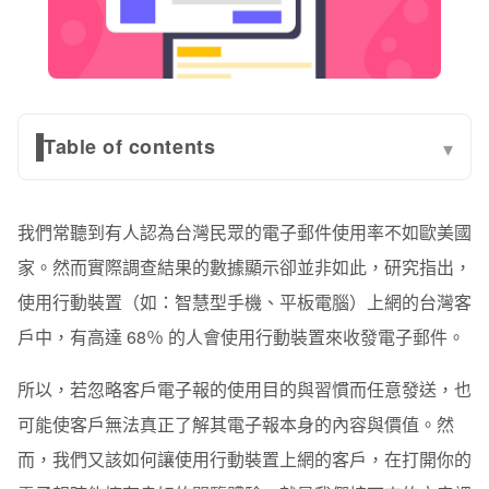
Table of contents
▾
一、造成收件者取消訂閱電子報的原因
我們常聽到有人認為台灣民眾的電子郵件使用率不如歐美國
二、優化手機瀏覽電子報的體驗（Mobile Optimize）
家。然而實際調查結果的數據顯示卻並非如此，研究指出，
1. 簡單扼要
使用行動裝置（如：智慧型手機、平板電腦）上網的台灣客
2. 易於瀏覽
戶中，有高達 68％ 的人會使用行動裝置來收發電子郵件。
3. 點擊容易
所以，若忽略客戶電子報的使用目的與習慣而任意發送，也
可能使客戶無法真正了解其電子報本身的內容與價值。然
三、響應式電子報的設計重點（Responsive Design）
而，我們又該如何讓使用行動裝置上網的客戶，在打開你的
1. 包裝版型元素