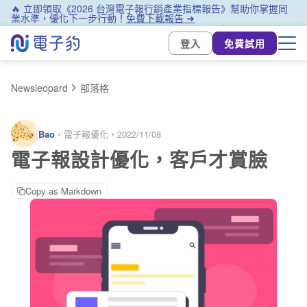
🔥 立即領取《2026 台灣電子報行銷產業指標報告》幫助你掌握同
業水準，優化下一步行動！
免費下載報告 ➜
登入
免費試用
Newsleopard
部落格
Bao
・
電子報優化
・
2022/11/08
電子報設計優化，客戶才賞臉
Copy as Markdown