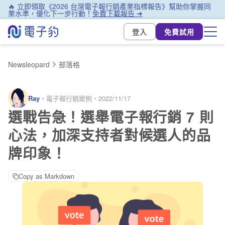
🔥 立即領取《2026 台灣電子報行銷產業指標報告》幫助你掌握同
業水準，優化下一步行動！
免費下載報告 ➜
登入
免費試用
Newsleopard
部落格
Ray
・
電子報行銷案例
・
2022/11/17
選戰告急！選舉電子報行銷 7 則
心法，加深支持者對候選人的品
牌印象！
Copy as Markdown