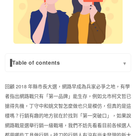
Table of contents
▾
1 競選團隊請注意：超低成本的行銷利器在此
回顧
2018 年縣市長大選，網路早成為兵家必爭之地，有學
2 行銷人請注意：來偷學這位政治人物的電子報
者指出網路戰只有「第一品牌」能生存，例如北市柯文哲已
2.1 網站分眾：設計「具有象徵意義」的訂閱表單
搶得先機，丁守中和姚文智怎麼做也只是模仿，但真的是這
2.2 提供訂閱者專屬的電子報內容與實體活動
樣嗎？行銷有趣的地方就在於找到「第一突破口」，如果說
網路戰是選舉行銷一級戰場，我們不妨先看看目前各候選人
2.3 網頁視覺動線設計
都用哪些工具做行銷，操刀的行銷人有沒有尚未發現的新大