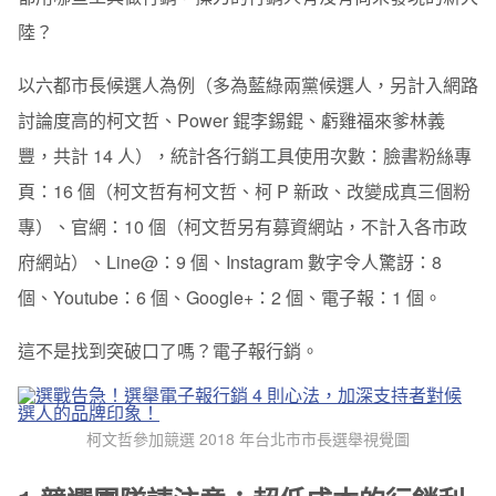
2.4 個人化文案
陸？
2.5 電子報：親民炸裂的主旨
以六都市長候選人為例（多為藍綠兩黨候選人，另計入網路
2.6 跟進郵件：怎麼讓讀者不是只看電子報？
討論度高的柯文哲、Power 錕李錫錕、虧雞福來爹林義
2.7 讓我像媽媽一樣提醒你：記得 A/B test！
豐，共計 14 人），統計各行銷工具使用次數：臉書粉絲專
頁：16 個（柯文哲有柯文哲、柯 P 新政、改變成真三個粉
3. 總結
專）、官網：10 個（柯文哲另有募資網站，不計入各市政
府網站）、Line@：9 個、Instagram 數字令人驚訝：8
個、Youtube：6 個、Google+：2 個、電子報：1 個。
這不是找到突破口了嗎？電子報行銷。
柯文哲參加競選 2018 年台北市市長選舉視覺圖