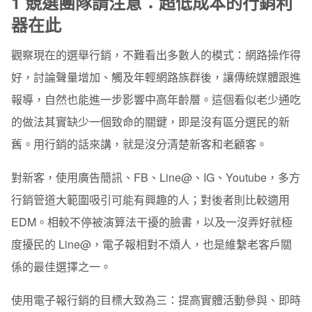
1
競選團隊請注意：超低成本的行銷利
器在此
觀察現在的選舉行銷，不難看出多數人的模式：網路操作得
好，討論聲量增加、觸及年輕網路族群後，讓傳統媒體跟進
報導，自然也能進一步影響中高年齡層。這個看似老少通吃
的做法其實缺少一個致命的關鍵，即是沒有區分選民的新
舊。用行銷的話來講，就是沒分清楚新客和老顧客。
對新客，使用廣告簡訊、FB、Line@、IG、Youtube，多方
行銷管道大範圍吸引可能有興趣的人；對後者則比較適用
EDM。相較不停被演算法干擾的臉書，以及一沒弄好就極
度擾民的 Line@，電子報相對不煩人，也是維繫老客戶關
係的最佳選擇之一。
使用電子報行銷的目標大致為三：提高實體活動參與、即時