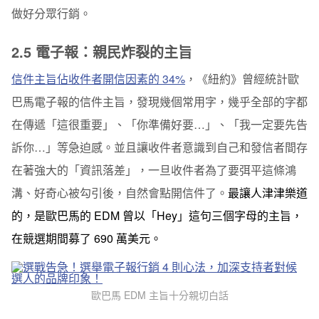
做好分眾行銷。
2.5 電子報：親民炸裂的主旨
信件主旨佔收件者開信因素的 34%
，《紐約》曾經統計歐
巴馬電子報的信件主旨，發現幾個常用字，幾乎全部的字都
在傳遞「這很重要」、「你準備好要…」、「我一定要先告
訴你…」等急迫感。並且讓收件者意識到自己和發信者間存
在著強大的「資訊落差」，一旦收件者為了要弭平這條鴻
溝、好奇心被勾引後，自然會點開信件了。
最讓人津津樂道
的，是歐巴馬的 EDM 曾以「Hey」這句三個字母的主旨，
在競選期間募了 690 萬美元。
歐巴馬 EDM 主旨十分親切白話