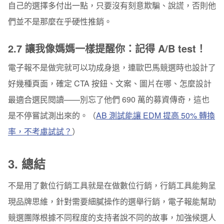
自己的選擇多付出一點，只要沒有刻意欺騙、說謊，否則他
們並不是那麼在乎硬性推銷。
2.
7 讓我像媽媽一樣提醒你：記得 A/B test！
電子報不是做完就可以功成身退，連歐巴馬競選時也設計了
好幾種頁面，確定 CTA 按鈕、文案、圖片在哪、怎麼設計
最適合選民閱讀——別忘了他們 690 萬的募資傳奇，這也
是不停嘗試測出來的。（
AB 測試能讓 EDM 提高 50% 轉換
率，不考慮試試？
）
3.
總結
不是用了數位行銷工具就是在做數位行銷，行銷工具能夠呈
現品牌思維，針對需要細膩操作的選舉行銷，電子報能幫助
競選團隊根據不同程度的支持者說不同的故事，加強候選人