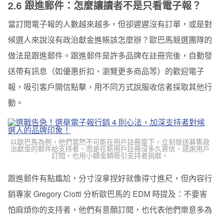
2.6 跟進郵件：怎麼讓讀者不是只看電子報？
當訂閱電子報的人數越來越多，但卻遲遲沒有訂單，或是對
候選人來說沒有政治獻金進帳該怎麼辦？歐巴馬競選團隊的
做法是跟進郵件。跟進郵件是許多品牌在註冊完後，自動發
送帶有訊息（如優惠折扣、瀏覽更多商品等）的歡迎電子
報，吸引客戶開信點擊，用不同方式說服收信者採取其他行
動。
以歐巴馬為例，他們當然不可能在用戶註冊當下，立刻發送募集政
治獻金的郵件給支持者，而是在新用戶註冊沒多久寄信，感謝用戶
訂閱，也用小額金額吸引支持者捐獻。
跟進郵件有點尷尬，分寸沒拿捏好就像得寸進尺，但內容行
銷專家 Gregory Ciotti 分析歐巴馬的 EDM 時提及：不要害
怕麻煩你的支持者，他們有意願訂閱，也代表他們樂意多為