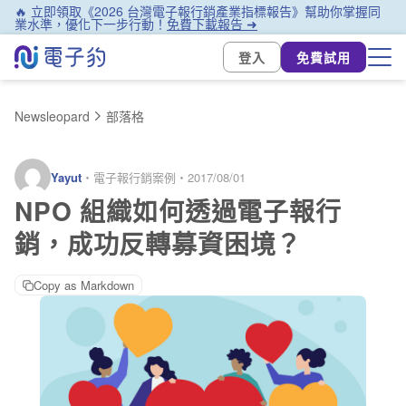
🔥 立即領取《2026 台灣電子報行銷產業指標報告》幫助你掌握同
業水準，優化下一步行動！
免費下載報告 ➜
登入
免費試用
Newsleopard
部落格
Yayut
・
電子報行銷案例
・
2017/08/01
NPO 組織如何透過電子報行
銷，成功反轉募資困境？
Copy as Markdown