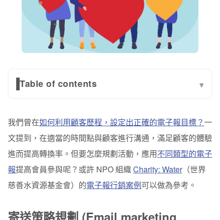
Table of contents
▾
寄送策略規劃 (Email marketing strategy)
我們曾在
如何利用顧客歷程，設定出正確的電子報目標？
一
1.活動預告 (Pre-launch)
文提到，在適當的時間點與顧客進行溝通，滿足顧客的體驗
2.募款啟動 (Launch) 與故事行銷
進而提高轉換率。但要怎麼規劃活動，應用
不同類型的電子
3.進度追蹤 (Fundraiser email)
報
提高會員參與呢？或許 NPO 組織
Charity: Water
（世界
慈善水資源基金會）的
電子報行銷案例
可以做為參考。
4.建立信任並維繫關係
結論
寄送策略規劃 (Email marketing