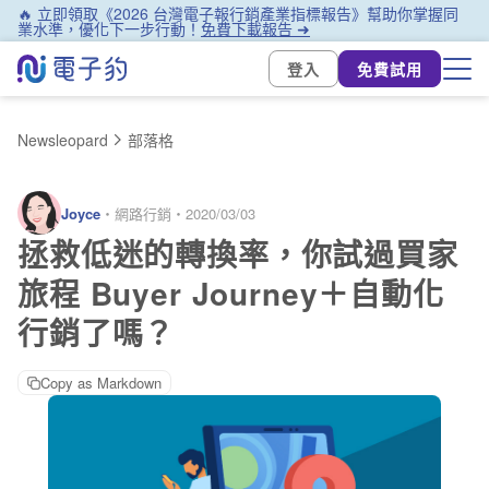
🔥 立即領取《2026 台灣電子報行銷產業指標報告》幫助你掌握同
業水準，優化下一步行動！
免費下載報告 ➜
登入
免費試用
Newsleopard
部落格
Joyce
・
網路行銷
・
2020/03/03
拯救低迷的轉換率，你試過買家
旅程 Buyer Journey＋自動化
行銷了嗎？
Copy as Markdown