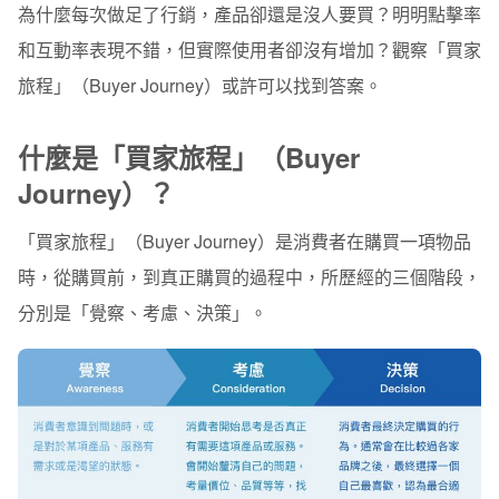
為什麼每次做足了行銷，產品卻還是沒人要買？明明點擊率
買家旅程 x 內容行銷：不同階段的消費者，該提供什麼
樣的內容？
和互動率表現不錯，但實際使用者卻沒有增加？觀察「買家
一、提供內容給「覺察」階段的消費者
旅程」（Buyer Journey）或許可以找到答案。
二、提供內容給「考慮」階段的消費者
什麼是「買家旅程」（Buyer
三、提供內容給「決策」階段的消費者
Journey）？
為什麼需要行銷自動化 Marketing Automation？
「買家旅程」（Buyer Journey）是消費者在購買一項物品
行銷策略升級 2.0：買家旅程＋Email 行銷自動化
時，從購買前，到真正購買的過程中，所歷經的三個階段，
分別是「覺察、考慮、決策」。
一、買家旅程地圖
二、五步驟指南：將買家旅程結合行銷工具
品牌都怎麼應用行銷自動化？個人化推薦、Email 寄送
行銷趨勢：掌握買家旅程、用自動化行銷工具加強
如何在電子豹系統達成自動化行銷？