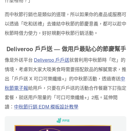
什麼禮物？」
而中秋節行銷也是類似的道理，所以如果
你的產品或服務可
以透過「吃和送禮」去連結中秋節的節慶意義，都可以趁中
秋節時借力使力
，好好規劃中秋節行銷活動。
Deliveroo 戶戶送 — 做用戶最貼心的節慶幫手
像是外送平台
Deliveroo 戶戶送
就曾利用中秋節時「吃」的
情境，考慮到大家大啖美食時需要搭配飲品的解膩需求，推
出「戶戶送 X 可口可樂纖維+」的中秋節活動，透過寄送
中
秋節電子報
給用戶，只要在戶戶送的活動合作餐廳下訂指定
套餐，就送用戶限量的「可口可樂纖維+」2瓶。延伸閱
讀：
中秋節行銷 EDM 模板設計教學