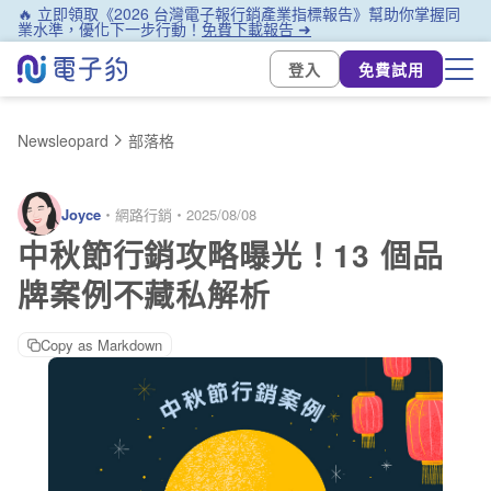
🔥 立即領取《2026 台灣電子報行銷產業指標報告》幫助你掌握同
業水準，優化下一步行動！
免費下載報告 ➜
登入
免費試用
Newsleopard
部落格
Joyce
・
網路行銷
・
2025/08/08
中秋節行銷攻略曝光！13 個品
牌案例不藏私解析
Copy as Markdown