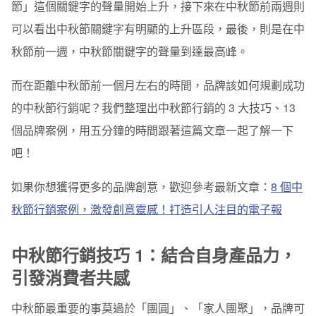
節」這個關鍵字的聲量開始上升
，接下來在中秋節前兩週則
中秋節行銷技巧 2：別忘記「吃」和「送禮」的需求
可以看出中秋節關鍵字有明顯的上升區段，最後，則是在
中
Deliveroo 戶戶送 — 做用戶最貼心的節慶幫手
秋節前一週，中秋節關鍵字的聲量到達最高峰。
星巴克 — 超真實節慶行銷！自家夥伴試吃，擴大品牌話
題性
而在距離中秋節前一個月左右的時間，品牌該如何規劃成功
的中秋節行銷呢？我們整理出中秋節行銷的 3 大技巧、13
微熱山丘 — 打破傳統！跨界聯名新潮中秋禮盒
個品牌案例，用五分鐘的時間跟著這篇文章一起了解一下
掌生穀粒糧商號 — 中秋只能賣月餅？用「秋收」意象融
吧！
入品牌精神
香格里拉飯店 — 遊戲化節慶行銷，拉升客單價
如果你想獲得更多的品牌創意，歡迎參考最新文章：
8 個中
秋節行銷案例，激發創意靈感！打造引人注目的電子報
中秋節行銷技巧 3：當消費者的貼心資訊統整王
烤肉大全資訊網 — 每年的中秋烤肉都想起你
中秋節行銷技巧 1：結合自身產品力，
蝦皮購物 — 插畫＋節慶話題創造趣味行銷
引發消費者共感
ShopBack — 從網站到電子報，中秋節行銷做好做滿才
中秋節最重要的事莫過於「團圓」、「家人團聚」，品牌可
有效！