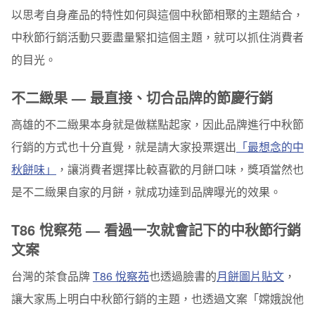
以思考自身產品的特性如何與這個中秋節相聚的主題結合，
零門檻做好中秋節行銷：掌握節慶要素＋產品力
中秋節行銷活動只要盡量緊扣這個主題，就可以抓住消費者
的目光。
不二緻果 — 最直接、切合品牌的節慶行銷
高雄的不二緻果本身就是做糕點起家，因此品牌進行中秋節
行銷的方式也十分直覺，就是請大家投票選出
「最想念的中
秋餅味」
，讓消費者選擇比較喜歡的月餅口味，獎項當然也
是不二緻果自家的月餅，就成功達到品牌曝光的效果。
T86 悅察苑 — 看過一次就會記下的中秋節行銷
文案
台灣的茶食品牌
T86 悅察苑
也透過臉書的
月餅圖片貼文
，
讓大家馬上明白中秋節行銷的主題，也透過文案「嫦娥說他