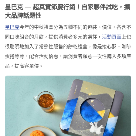
星巴克 — 超真實節慶行銷！自家夥伴試吃，擴
大品牌話題性
星巴
克
今年的中秋禮盒分為五種不同的包裝、價位，各含不
同口味組合的月餅，提供消費者多元的選擇，
活動頁面
上也
很聰明地
加入了常態性販售的餅乾禮盒
，像是捲心酥、咖啡
蛋捲等等，配合活動優惠，
讓消費者願意一次性購入多項產
品，提高客單價。